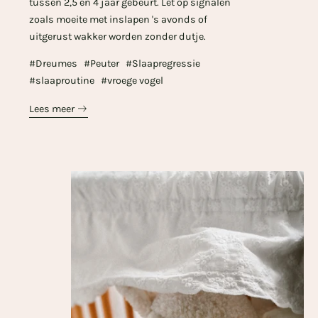
tussen 2,5 en 4 jaar gebeurt. Let op signalen
zoals moeite met inslapen 's avonds of
uitgerust wakker worden zonder dutje.
#Dreumes
#Peuter
#Slaapregressie
#slaaproutine
#vroege vogel
Lees meer