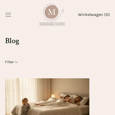
Ga
naar
Winkelwagen (
0
)
inhoud
Blog
Filter